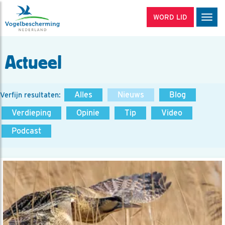
WORD LID
Men
Actueel
Alles
Nieuws
Blog
Verfijn resultaten:
Verdieping
Opinie
Tip
Video
Podcast