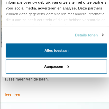
informatie over uw gebruik van onze site met onze partners 
voor social media, adverteren en analyse. Deze partners 
kunnen deze gegevens combineren met andere informatie 
die u aan ze heeft verstrekt of die ze hebben verzameld op 
basis van uw gebruik van hun services.
Details tonen
Alles toestaan
Nieuws
Friese gemeente zegt ‘nee’ tegen zandwin..
Aanpassen
14.02.19
Hiermee is de voorgenomen zandwinning
IJsselmeer van de baan.
lees meer