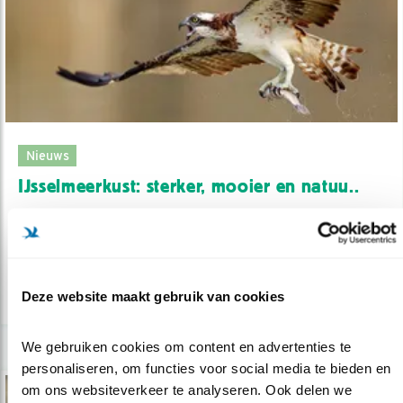
Nieuws
IJsselmeerkust: sterker, mooier en natuu..
28.02.19
17 miljoen beschikbaar voor meer veiligheid
én natuur.
Deze website maakt gebruik van cookies
lees meer
We gebruiken cookies om content en advertenties te 
personaliseren, om functies voor social media te bieden en 
om ons websiteverkeer te analyseren. Ook delen we 