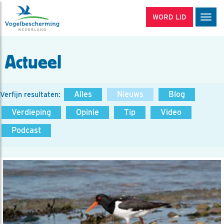
WORD LID
Men
Actueel
Alles
Nieuws
Blog
Verfijn resultaten:
Verdieping
Opinie
Tip
Video
Podcast