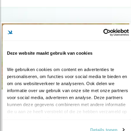
Deze website maakt gebruik van cookies
We gebruiken cookies om content en advertenties te 
personaliseren, om functies voor social media te bieden en 
om ons websiteverkeer te analyseren. Ook delen we 
informatie over uw gebruik van onze site met onze partners 
voor social media, adverteren en analyse. Deze partners 
Nieuws
kunnen deze gegevens combineren met andere informatie 
Deelnemers Postcode Loterij bedankt!
die u aan ze heeft verstrekt of die ze hebben verzameld op 
basis van uw gebruik van hun services.
21.01.21
Vogelbescherming krijgt opnieuw 5 jaar lang
een bijdrage van de Postcode Lo..
Details tonen