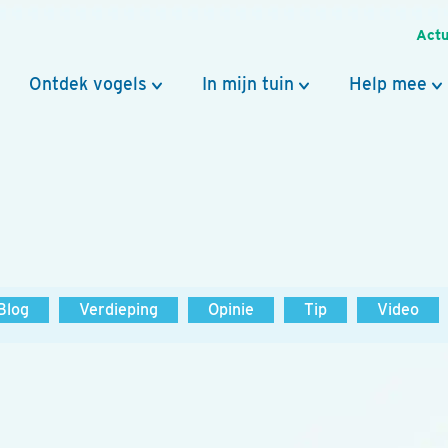
Actu
Ontdek vogels
In mijn tuin
Help mee
Blog
Verdieping
Opinie
Tip
Video