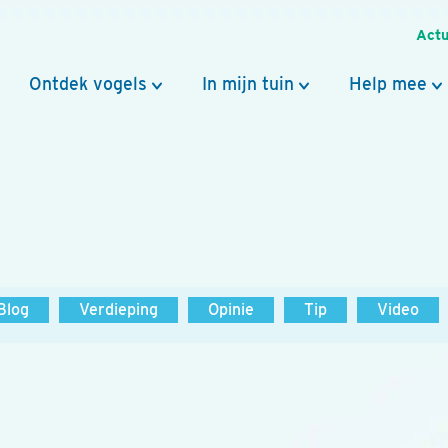
Actu
Ontdek vogels
In mijn tuin
Help mee
Blog
Verdieping
Opinie
Tip
Video