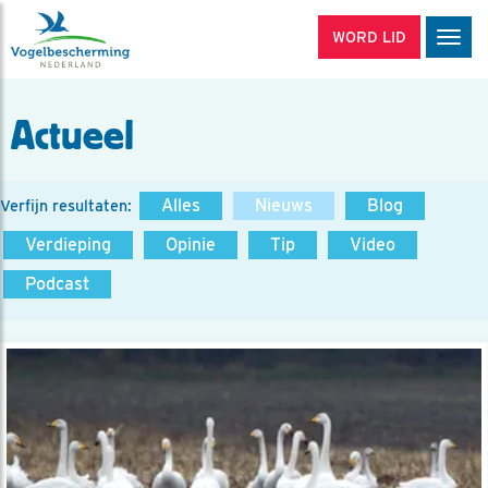
WORD LID
Men
Actueel
Alles
Nieuws
Blog
Verfijn resultaten:
Verdieping
Opinie
Tip
Video
Podcast