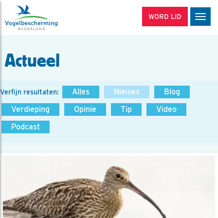
WORD LID
Men
Actueel
Alles
Nieuws
Blog
Verfijn resultaten:
Verdieping
Opinie
Tip
Video
Podcast