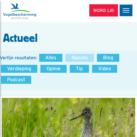
WORD LID
Men
Actueel
Alles
Nieuws
Blog
Verfijn resultaten:
Verdieping
Opinie
Tip
Video
Podcast