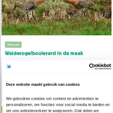
Nieuws
Weidevogelboulevard in de maak
23.05.18
Mede dankzij de boeren is Amstelland een van
de belangrijkste weidevogelker..
lees meer
Deze website maakt gebruik van cookies
We gebruiken cookies om content en advertenties te 
personaliseren, om functies voor social media te bieden en 
om ons websiteverkeer te analyseren. Ook delen we 