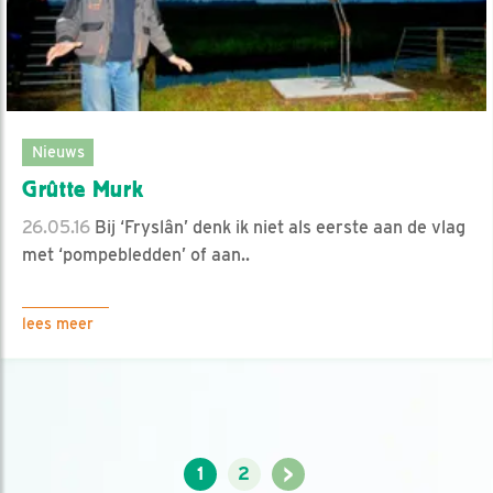
Nieuws
Grûtte Murk
26.05.16
Bij ‘Fryslân’ denk ik niet als eerste aan de vlag
met ‘pompebledden’ of aan..
lees meer
>
1
2