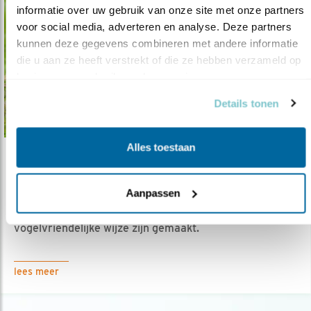
informatie over uw gebruik van onze site met onze partners 
voor social media, adverteren en analyse. Deze partners 
kunnen deze gegevens combineren met andere informatie 
die u aan ze heeft verstrekt of die ze hebben verzameld op 
basis van uw gebruik van hun services.
Details tonen
Alles toestaan
Nieuws
Vogelvriendelijke Weken bij Ekoplaza
Aanpassen
04.04.18
Biologische producten die op
vogelvriendelijke wijze zijn gemaakt.
lees meer