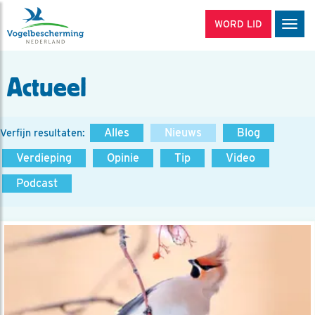
WORD LID
Men
Actueel
Alles
Nieuws
Blog
Verfijn resultaten:
Verdieping
Opinie
Tip
Video
Podcast