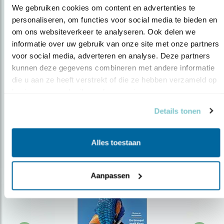
We gebruiken cookies om content en advertenties te 
personaliseren, om functies voor social media te bieden en 
om ons websiteverkeer te analyseren. Ook delen we 
Op de hoogte blijven?
informatie over uw gebruik van onze site met onze partners 
Meld je aan en ontvang nieuws, inspiratie, acties en tips
voor social media, adverteren en analyse. Deze partners 
over vogels en activiteiten van Vogelbescherming.
kunnen deze gegevens combineren met andere informatie 
die u aan ze heeft verstrekt of die ze hebben verzameld op 
AANMELDEN VOGELNIEUWS
basis van uw gebruik van hun services.
Details tonen
Volg ons via social media
Alles toestaan
Aanpassen