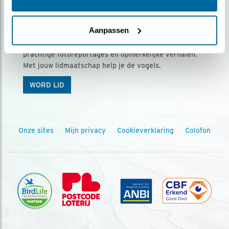
Ontvang 5 x Vogels voor € 36,00 per jaar
Aanpassen
Vogels is het tijdschrift voor onze leden, met
prachtige fotoreportages en opmerkelijke verhalen.
Met jouw lidmaatschap help je de vogels.
WORD LID
Onze sites
Mijn privacy
Cookieverklaring
Colofon