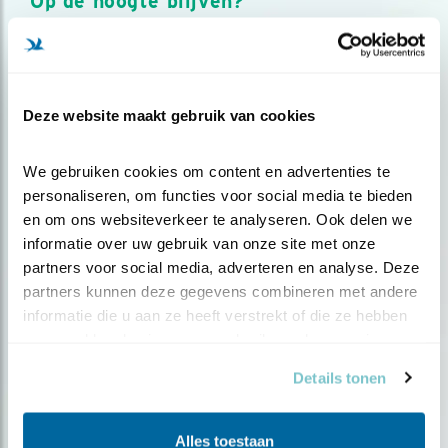
Op de hoogte blijven?
Meld je aan en ontvang nieuws, inspiratie, acties en tips
over vogels en activiteiten van Vogelbescherming.
AANMELDEN VOGELNIEUWS
Deze website maakt gebruik van cookies
Volg ons via social media
We gebruiken cookies om content en advertenties te 
personaliseren, om functies voor social media te bieden 
en om ons websiteverkeer te analyseren. Ook delen we 
informatie over uw gebruik van onze site met onze 
partners voor social media, adverteren en analyse. Deze 
partners kunnen deze gegevens combineren met andere 
informatie die u aan ze heeft verstrekt of die ze hebben 
verzameld op basis van uw gebruik van hun services.
Details tonen
Alles toestaan