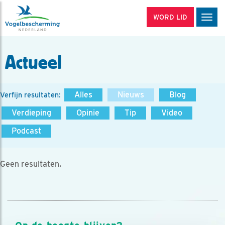
WORD LID
Men
Actueel
Alles
Nieuws
Blog
Verfijn resultaten:
Verdieping
Opinie
Tip
Video
Podcast
Geen resultaten.