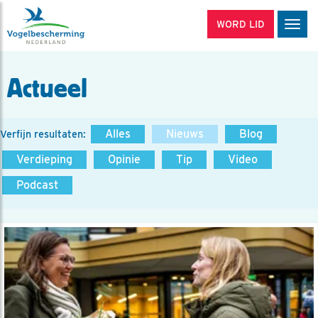
WORD LID
Men
Actueel
Alles
Nieuws
Blog
Verfijn resultaten:
Verdieping
Opinie
Tip
Video
Podcast