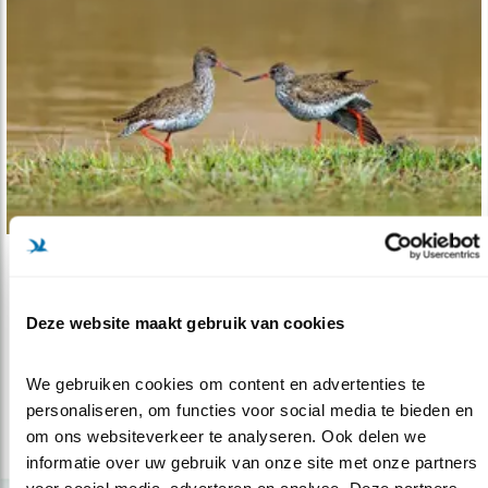
Nieuws
Natuurherstel en klimaatactie zijn vanda..
Deze website maakt gebruik van cookies
23.11.23
Gisteren heeft de kiezer gesproken waarmee
een aardverschuiving in de Neder..
We gebruiken cookies om content en advertenties te 
personaliseren, om functies voor social media te bieden en 
om ons websiteverkeer te analyseren. Ook delen we 
lees meer
informatie over uw gebruik van onze site met onze partners 
voor social media, adverteren en analyse. Deze partners 