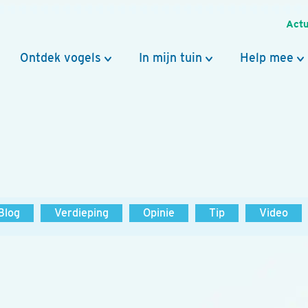
Actu
Ontdek vogels
In mijn tuin
Help mee
Blog
Verdieping
Opinie
Tip
Video