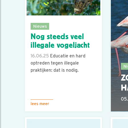
Nieuws
Nog steeds veel
illegale vogeljacht
16.06.25
Educatie en hard
optreden tegen illegale
Ni
praktijken: dat is nodig.
Z
H
05.
lees meer