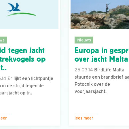
ws
Nieuws
ijd tegen jacht
Europa in gesp
trekvogels op
over jacht Malta
t..
25.03.14
BirdLife Malta
stuurde een brandbrief a
.14
Er lijkt een lichtpuntje
Potocnik over de
n in de strijd tegen de
voorjaarsjacht.
aarsjacht op tr..
meer
lees meer