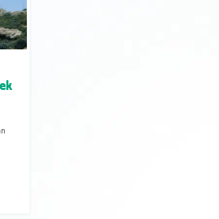
rek
an