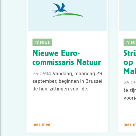
Nieuws
Nieu
Nieuwe Euro-
Str
commissaris Natuur
op 
Mal
29.09.14
Vandaag, maandag 29
september, beginnen in Brussel
26.05
de hoorzittingen voor de..
te zij
voorj
lees meer
lees 