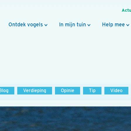
Actu
Ontdek vogels
In mijn tuin
Help mee
Blog
Verdieping
Opinie
Tip
Video