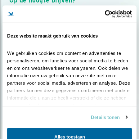
Op de hoogte blijven?
Meld je aan en ontvang nieuws, inspiratie, acties en tips
over vogels en activiteiten van Vogelbescherming.
AANMELDEN VOGELNIEUWS
Deze website maakt gebruik van cookies
Volg ons via social media
We gebruiken cookies om content en advertenties te 
personaliseren, om functies voor social media te bieden 
en om ons websiteverkeer te analyseren. Ook delen we 
informatie over uw gebruik van onze site met onze 
partners voor social media, adverteren en analyse. Deze 
partners kunnen deze gegevens combineren met andere 
informatie die u aan ze heeft verstrekt of die ze hebben 
verzameld op basis van uw gebruik van hun services.
Details tonen
Alles toestaan