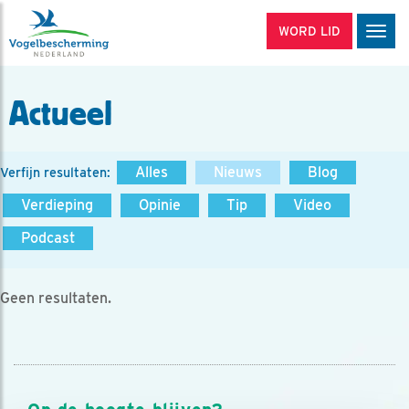
WORD LID
Men
Actueel
Alles
Nieuws
Blog
Verfijn resultaten:
Verdieping
Opinie
Tip
Video
Podcast
Geen resultaten.