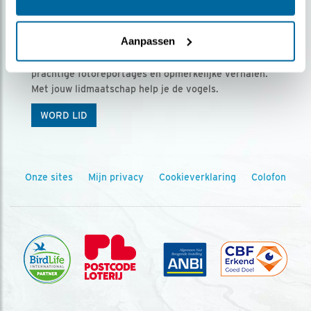
Ontvang 5 x Vogels voor € 36,00 per jaar
Aanpassen
Vogels is het tijdschrift voor onze leden, met
prachtige fotoreportages en opmerkelijke verhalen.
Met jouw lidmaatschap help je de vogels.
WORD LID
Onze sites
Mijn privacy
Cookieverklaring
Colofon