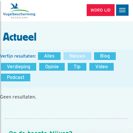
WORD LID
Men
Actueel
Alles
Nieuws
Blog
Verfijn resultaten:
Verdieping
Opinie
Tip
Video
Podcast
Geen resultaten.