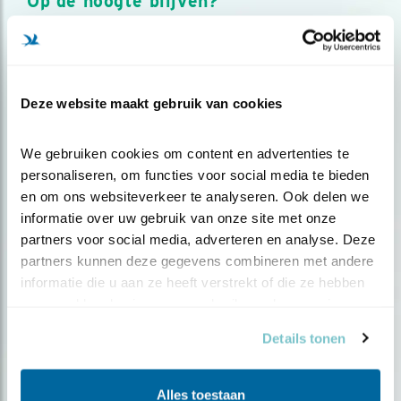
Op de hoogte blijven?
Meld je aan en ontvang nieuws, inspiratie, acties en tips
over vogels en activiteiten van Vogelbescherming.
AANMELDEN VOGELNIEUWS
Deze website maakt gebruik van cookies
Volg ons via social media
We gebruiken cookies om content en advertenties te 
personaliseren, om functies voor social media te bieden 
en om ons websiteverkeer te analyseren. Ook delen we 
informatie over uw gebruik van onze site met onze 
partners voor social media, adverteren en analyse. Deze 
partners kunnen deze gegevens combineren met andere 
informatie die u aan ze heeft verstrekt of die ze hebben 
verzameld op basis van uw gebruik van hun services.
Details tonen
Alles toestaan