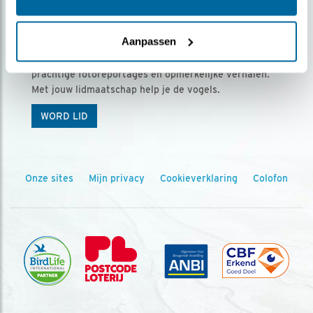
Ontvang 5 x Vogels voor € 36,00 per jaar
Aanpassen
Vogels is het tijdschrift voor onze leden, met
prachtige fotoreportages en opmerkelijke verhalen.
Met jouw lidmaatschap help je de vogels.
WORD LID
Onze sites
Mijn privacy
Cookieverklaring
Colofon