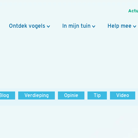
Actu
Ontdek vogels
In mijn tuin
Help mee
Blog
Verdieping
Opinie
Tip
Video