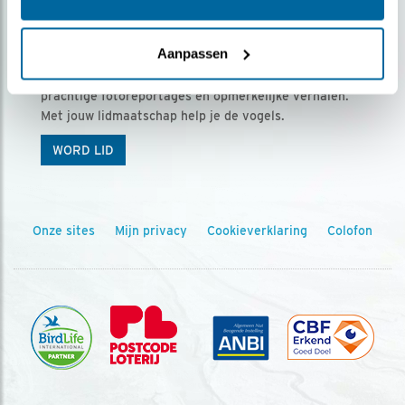
Ontvang 5 x Vogels voor € 36,00 per jaar
Aanpassen
Vogels is het tijdschrift voor onze leden, met
prachtige fotoreportages en opmerkelijke verhalen.
Met jouw lidmaatschap help je de vogels.
WORD LID
Onze sites
Mijn privacy
Cookieverklaring
Colofon