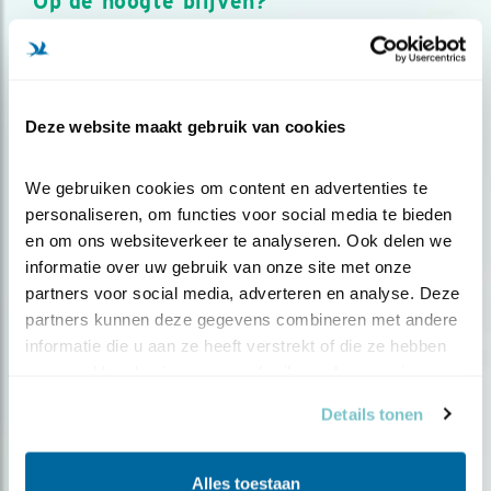
Op de hoogte blijven?
Meld je aan en ontvang nieuws, inspiratie, acties en tips
over vogels en activiteiten van Vogelbescherming.
AANMELDEN VOGELNIEUWS
Deze website maakt gebruik van cookies
Volg ons via social media
We gebruiken cookies om content en advertenties te 
personaliseren, om functies voor social media te bieden 
en om ons websiteverkeer te analyseren. Ook delen we 
informatie over uw gebruik van onze site met onze 
partners voor social media, adverteren en analyse. Deze 
partners kunnen deze gegevens combineren met andere 
informatie die u aan ze heeft verstrekt of die ze hebben 
verzameld op basis van uw gebruik van hun services.
Details tonen
Alles toestaan