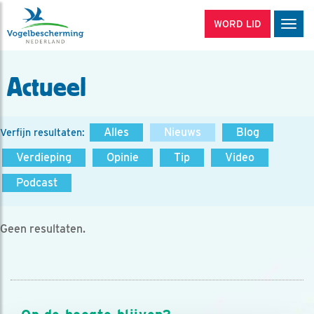
WORD LID
Men
Actueel
Alles
Nieuws
Blog
Verfijn resultaten:
Verdieping
Opinie
Tip
Video
Podcast
Geen resultaten.