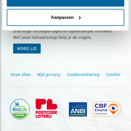
Ontvang 5 x Vogels voor € 36,00 per jaar
Aanpassen
Vogels is het tijdschrift voor onze leden, met
prachtige fotoreportages en opmerkelijke verhalen.
Met jouw lidmaatschap help je de vogels.
WORD LID
Onze sites
Mijn privacy
Cookieverklaring
Colofon