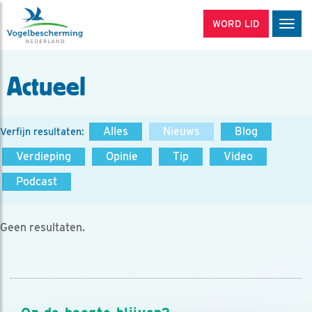
WORD LID
Men
Actueel
Alles
Nieuws
Blog
Verfijn resultaten:
Verdieping
Opinie
Tip
Video
Podcast
Geen resultaten.