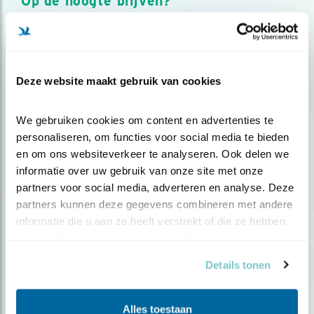
Op de hoogte blijven?
Meld je aan en ontvang nieuws, inspiratie, acties en tips
over vogels en activiteiten van Vogelbescherming.
AANMELDEN VOGELNIEUWS
Deze website maakt gebruik van cookies
Volg ons via social media
We gebruiken cookies om content en advertenties te 
personaliseren, om functies voor social media te bieden 
en om ons websiteverkeer te analyseren. Ook delen we 
informatie over uw gebruik van onze site met onze 
partners voor social media, adverteren en analyse. Deze 
partners kunnen deze gegevens combineren met andere 
informatie die u aan ze heeft verstrekt of die ze hebben 
verzameld op basis van uw gebruik van hun services.
Details tonen
Alles toestaan