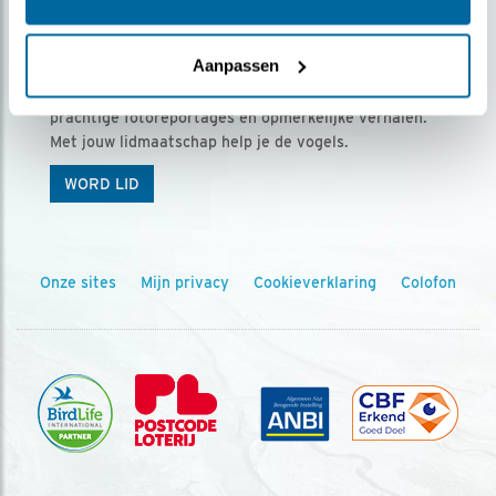
Ontvang 5 x Vogels voor € 36,00 per jaar
Aanpassen
Vogels is het tijdschrift voor onze leden, met
prachtige fotoreportages en opmerkelijke verhalen.
Met jouw lidmaatschap help je de vogels.
WORD LID
Onze sites
Mijn privacy
Cookieverklaring
Colofon