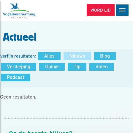
WORD LID
Men
Actueel
Alles
Nieuws
Blog
Verfijn resultaten:
Verdieping
Opinie
Tip
Video
Podcast
Geen resultaten.