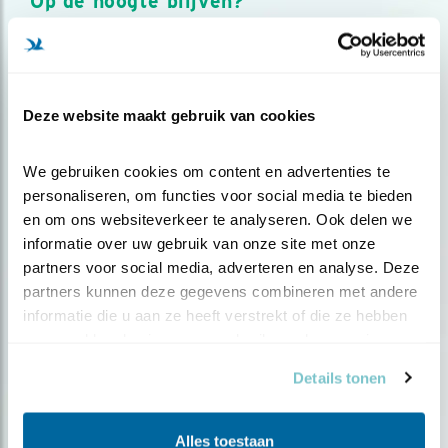
Op de hoogte blijven?
Meld je aan en ontvang nieuws, inspiratie, acties en tips
over vogels en activiteiten van Vogelbescherming.
AANMELDEN VOGELNIEUWS
Deze website maakt gebruik van cookies
Volg ons via social media
We gebruiken cookies om content en advertenties te 
personaliseren, om functies voor social media te bieden 
en om ons websiteverkeer te analyseren. Ook delen we 
informatie over uw gebruik van onze site met onze 
partners voor social media, adverteren en analyse. Deze 
partners kunnen deze gegevens combineren met andere 
informatie die u aan ze heeft verstrekt of die ze hebben 
verzameld op basis van uw gebruik van hun services.
Details tonen
Alles toestaan