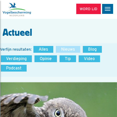
WORD LID
Men
Actueel
Alles
Nieuws
Blog
Verfijn resultaten:
Verdieping
Opinie
Tip
Video
Podcast