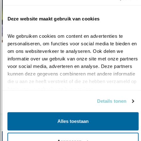
Deze website maakt gebruik van cookies
We gebruiken cookies om content en advertenties te 
personaliseren, om functies voor social media te bieden en 
om ons websiteverkeer te analyseren. Ook delen we 
Nieuws
informatie over uw gebruik van onze site met onze partners 
100 paar visdief!
voor social media, adverteren en analyse. Deze partners 
kunnen deze gegevens combineren met andere informatie 
12.06.17
Goede berichten uit het Eemmeer! Nadat
die u aan ze heeft verstrekt of die ze hebben verzameld op 
Vogelbescherming en Natuurmonumenten..
basis van uw gebruik van hun services.
Details tonen
lees meer
Alles toestaan