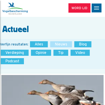
WORD LID
Men
Actueel
Alles
Nieuws
Blog
Verfijn resultaten:
Verdieping
Opinie
Tip
Video
Podcast