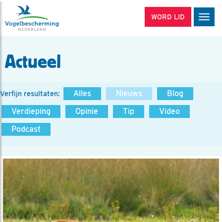
WORD LID
Men
Actueel
Alles
Nieuws
Blog
Verfijn resultaten:
Verdieping
Opinie
Tip
Video
Podcast