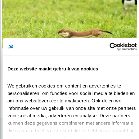
Nieuws
Deze website maakt gebruik van cookies
Nieuw: factsheet predatie
07.05.19
Predatie vormt een bedreiging voor
We gebruiken cookies om content en advertenties te 
kwetsbare weidevogel-populaties.
personaliseren, om functies voor social media te bieden en 
om ons websiteverkeer te analyseren. Ook delen we 
informatie over uw gebruik van onze site met onze partners 
lees meer
voor social media, adverteren en analyse. Deze partners 
kunnen deze gegevens combineren met andere informatie 
die u aan ze heeft verstrekt of die ze hebben verzameld op 
basis van uw gebruik van hun services.