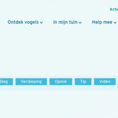
Actu
Ontdek vogels
In mijn tuin
Help mee
Blog
Verdieping
Opinie
Tip
Video