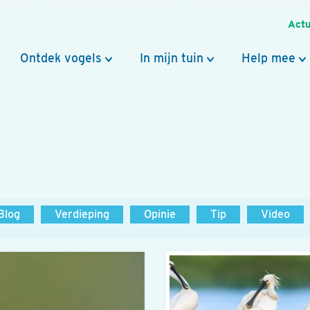
Actu
Ontdek vogels
In mijn tuin
Help mee
Blog
Verdieping
Opinie
Tip
Video