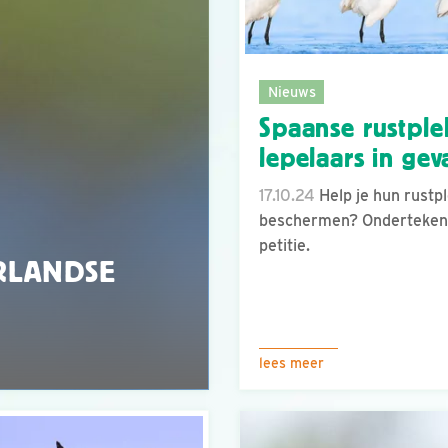
Nieuws
Spaanse rustple
lepelaars in gev
17.10.24
Help je hun rustp
beschermen? Onderteken
petitie.
RLANDSE
lees meer