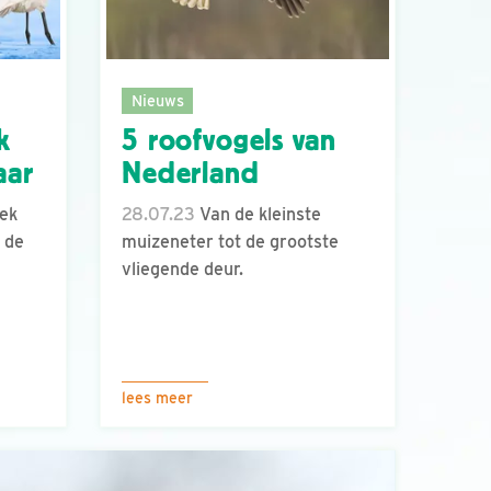
Nieuws
k
5 roofvogels van
aar
Nederland
lek
28.07.23
Van de kleinste
 de
muizeneter tot de grootste
vliegende deur.
lees meer