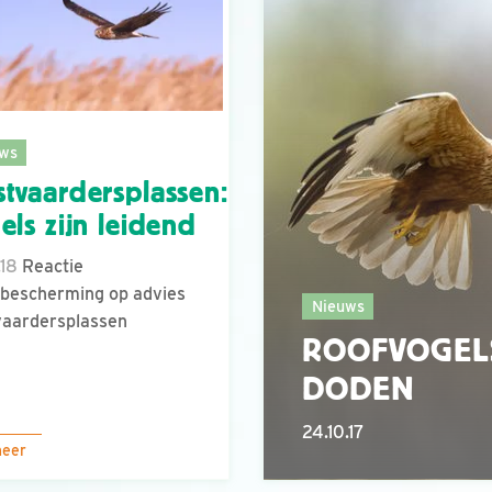
ws
tvaardersplassen:
els zijn leidend
.18
Reactie
bescherming op advies
Nieuws
vaardersplassen
ROOFVOGELS
DODEN
24.10.17
meer