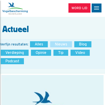
WORD LID
Men
Actueel
Alles
Nieuws
Blog
Verfijn resultaten:
Verdieping
Opinie
Tip
Video
Podcast