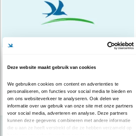
Nieuws
Deze website maakt gebruik van cookies
Trekvogels beter beschermd
10.12.14
Goed nieuws voor trekvogels als de
We gebruiken cookies om content en advertenties te 
zomertortel, gekraagde roodstaart en wie..
personaliseren, om functies voor social media te bieden en 
om ons websiteverkeer te analyseren. Ook delen we 
informatie over uw gebruik van onze site met onze partners 
lees meer
voor social media, adverteren en analyse. Deze partners 
kunnen deze gegevens combineren met andere informatie 
die u aan ze heeft verstrekt of die ze hebben verzameld op 
basis van uw gebruik van hun services.