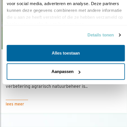
voor social media, adverteren en analyse. Deze partners 
kunnen deze gegevens combineren met andere informatie 
die u aan ze heeft verstrekt of die ze hebben verzameld op 
basis van uw gebruik van hun services.
Details tonen
Alles toestaan
Nieuws
Patrijs redden door beter agrarisch natu..
Aanpassen
08.06.23
Succes geboekt voor akkernatuur, maar
verbetering agrarisch natuurbeheer is..
lees meer