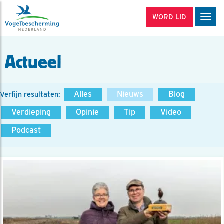
WORD LID
Men
Actueel
Alles
Nieuws
Blog
Verfijn resultaten:
Verdieping
Opinie
Tip
Video
Podcast