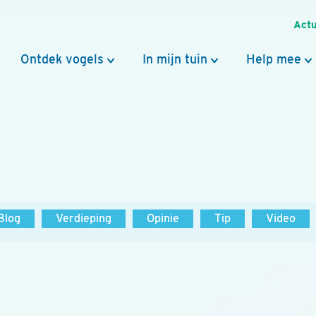
Actu
Ontdek vogels
In mijn tuin
Help mee
Blog
Verdieping
Opinie
Tip
Video