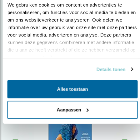
We gebruiken cookies om content en advertenties te 
personaliseren, om functies voor social media te bieden en 
om ons websiteverkeer te analyseren. Ook delen we 
Op de hoogte blijven?
informatie over uw gebruik van onze site met onze partners 
Meld je aan en ontvang nieuws, inspiratie, acties en tips
voor social media, adverteren en analyse. Deze partners 
over vogels en activiteiten van Vogelbescherming.
kunnen deze gegevens combineren met andere informatie 
die u aan ze heeft verstrekt of die ze hebben verzameld op 
AANMELDEN VOGELNIEUWS
basis van uw gebruik van hun services.
Details tonen
Volg ons via social media
Alles toestaan
Aanpassen