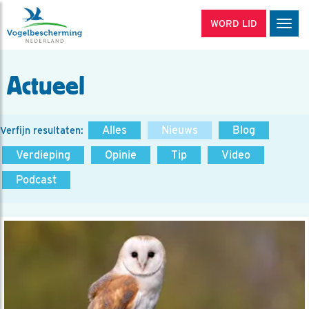
WORD LID
Men
Actueel
Alles
Nieuws
Blog
Verfijn resultaten:
Verdieping
Opinie
Tip
Video
Podcast