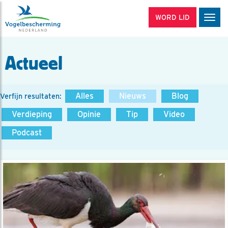
WORD LID
Men
Actueel
Alles
Nieuws
Blog
Verfijn resultaten:
Verdieping
Opinie
Tip
Video
Podcast