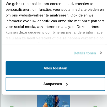
We gebruiken cookies om content en advertenties te 
personaliseren, om functies voor social media te bieden en 
om ons websiteverkeer te analyseren. Ook delen we 
Op de hoogte blijven?
informatie over uw gebruik van onze site met onze partners 
Meld je aan en ontvang nieuws, inspiratie, acties en tips
voor social media, adverteren en analyse. Deze partners 
over vogels en activiteiten van Vogelbescherming.
kunnen deze gegevens combineren met andere informatie 
die u aan ze heeft verstrekt of die ze hebben verzameld op 
AANMELDEN VOGELNIEUWS
basis van uw gebruik van hun services.
Details tonen
Volg ons via social media
Alles toestaan
Aanpassen