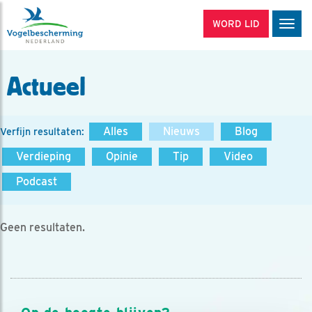
WORD LID
Men
Actueel
Alles
Nieuws
Blog
Verfijn resultaten:
Verdieping
Opinie
Tip
Video
Podcast
Geen resultaten.