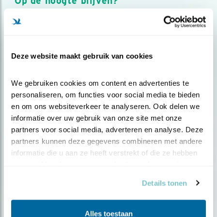
Op de hoogte blijven?
Meld je aan en ontvang nieuws, inspiratie, acties en tips
over vogels en activiteiten van Vogelbescherming.
AANMELDEN VOGELNIEUWS
Deze website maakt gebruik van cookies
Volg ons via social media
We gebruiken cookies om content en advertenties te 
personaliseren, om functies voor social media te bieden 
en om ons websiteverkeer te analyseren. Ook delen we 
informatie over uw gebruik van onze site met onze 
partners voor social media, adverteren en analyse. Deze 
partners kunnen deze gegevens combineren met andere 
informatie die u aan ze heeft verstrekt of die ze hebben 
verzameld op basis van uw gebruik van hun services.
Details tonen
Alles toestaan