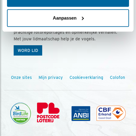
Ontvang 5 x Vogels voor € 36,00 per jaar
Aanpassen
Vogels is het tijdschrift voor onze leden, met
prachtige fotoreportages en opmerkelijke verhalen.
Met jouw lidmaatschap help je de vogels.
WORD LID
Onze sites
Mijn privacy
Cookieverklaring
Colofon