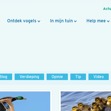
Actu
Ontdek vogels
In mijn tuin
Help mee
Blog
Verdieping
Opinie
Tip
Video