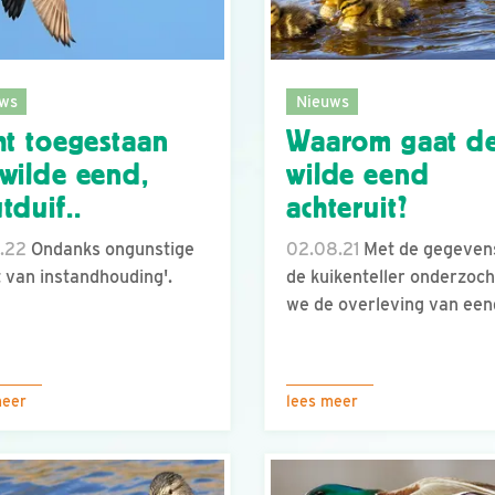
ws
Nieuws
ht toegestaan
Waarom gaat d
wilde eend,
wilde eend
tduif..
achteruit?
.22
Ondanks ongunstige
02.08.21
Met de gegevens
t van instandhouding'.
de kuikenteller onderzoc
we de overleving van een
meer
lees meer