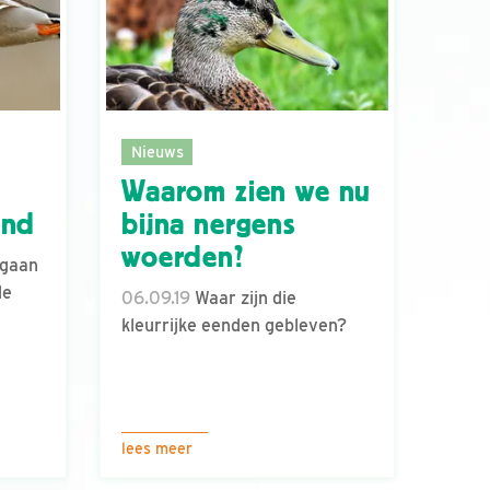
Nieuws
Waarom zien we nu
end
bijna nergens
woerden?
 gaan
de
06.09.19
Waar zijn die
kleurrijke eenden gebleven?
lees meer