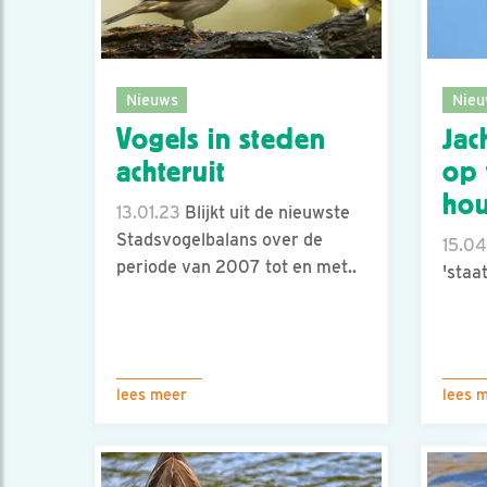
Nieuws
Nieu
Vogels in steden
Jac
achteruit
op 
hou
13.01.23
Blijkt uit de nieuwste
Stadsvogelbalans over de
15.04
periode van 2007 tot en met..
'staa
lees meer
lees 