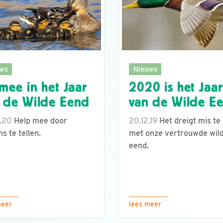
ws
Nieuws
 mee in het Jaar
2020 is het Jaar
 de Wilde Eend
van de Wilde E
.20
Help mee door
20.12.19
Het dreigt mis te
s te tellen.
met onze vertrouwde wil
eend.
meer
lees meer