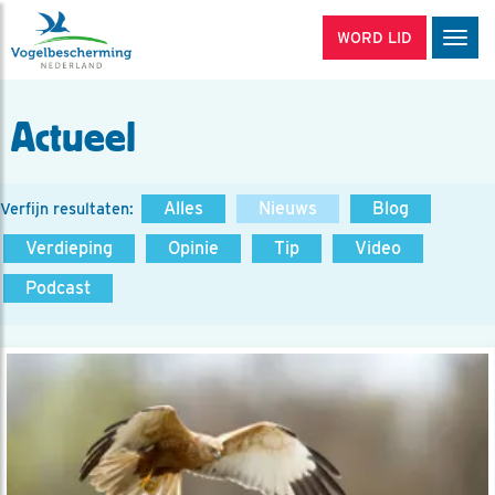
WORD LID
Men
Actueel
Alles
Nieuws
Blog
Verfijn resultaten:
Verdieping
Opinie
Tip
Video
Podcast