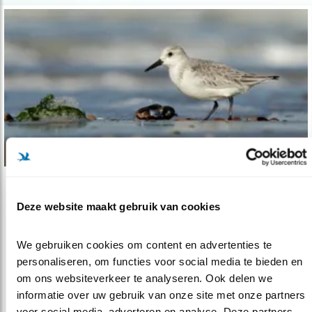
Nieuws
Deze website maakt gebruik van cookies
Ontdek wadvogels met app
12.05.22
Altijd een wadvogelgids op zak mét tips om
We gebruiken cookies om content en advertenties te 
vogelverstoring tegen te gaan.
personaliseren, om functies voor social media te bieden en 
om ons websiteverkeer te analyseren. Ook delen we 
informatie over uw gebruik van onze site met onze partners 
lees meer
voor social media, adverteren en analyse. Deze partners 