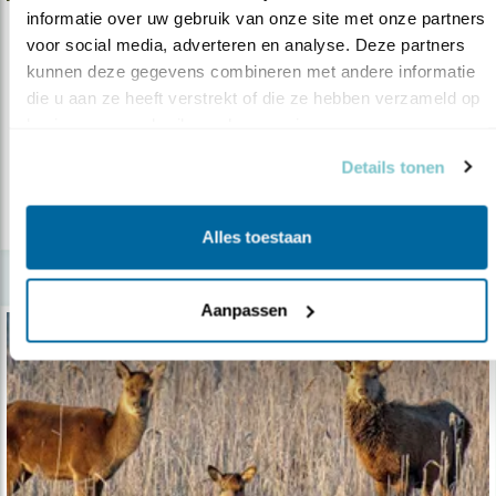
informatie over uw gebruik van onze site met onze partners 
Nieuws
voor social media, adverteren en analyse. Deze partners 
kunnen deze gegevens combineren met andere informatie 
Gevolgen Lelystad Airport voor natuur
die u aan ze heeft verstrekt of die ze hebben verzameld op 
18.01.17
De afdeling bestuursrechtspraak van de Raad
basis van uw gebruik van hun services.
van State heeft vandaag het ber..
Details tonen
lees meer
Alles toestaan
Aanpassen