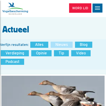
WORD LID
Men
Actueel
Alles
Nieuws
Blog
Verfijn resultaten:
Verdieping
Opinie
Tip
Video
Podcast