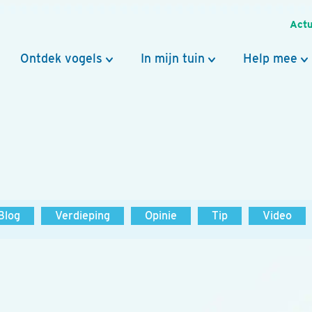
Actu
Ontdek vogels
In mijn tuin
Help mee
Blog
Verdieping
Opinie
Tip
Video