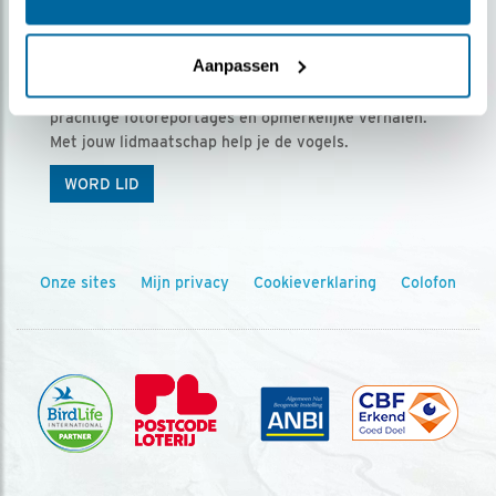
Ontvang 5 x Vogels voor € 36,00 per jaar
Aanpassen
Vogels is het tijdschrift voor onze leden, met
prachtige fotoreportages en opmerkelijke verhalen.
Met jouw lidmaatschap help je de vogels.
WORD LID
Onze sites
Mijn privacy
Cookieverklaring
Colofon