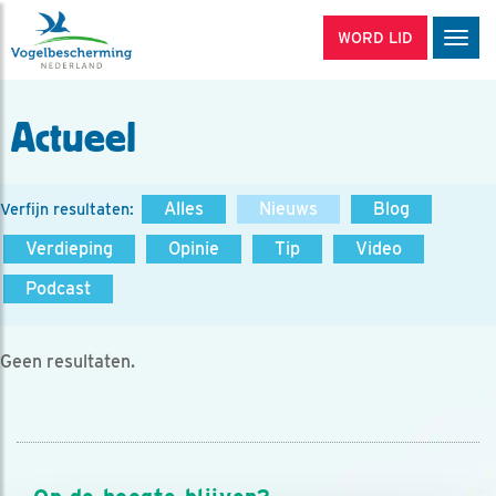
WORD LID
Men
Actueel
Alles
Nieuws
Blog
Verfijn resultaten:
Verdieping
Opinie
Tip
Video
Podcast
Geen resultaten.