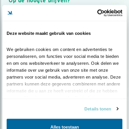
Op de hoogte blijven?
Meld je aan en ontvang nieuws, inspiratie, acties en tips
over vogels en activiteiten van Vogelbescherming.
AANMELDEN VOGELNIEUWS
Deze website maakt gebruik van cookies
Volg ons via social media
We gebruiken cookies om content en advertenties te 
personaliseren, om functies voor social media te bieden 
en om ons websiteverkeer te analyseren. Ook delen we 
informatie over uw gebruik van onze site met onze 
partners voor social media, adverteren en analyse. Deze 
partners kunnen deze gegevens combineren met andere 
informatie die u aan ze heeft verstrekt of die ze hebben 
verzameld op basis van uw gebruik van hun services.
Details tonen
Alles toestaan