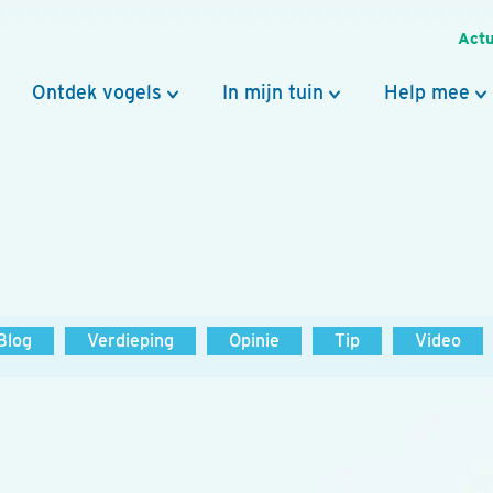
Actu
Ontdek vogels
In mijn tuin
Help mee
Blog
Verdieping
Opinie
Tip
Video