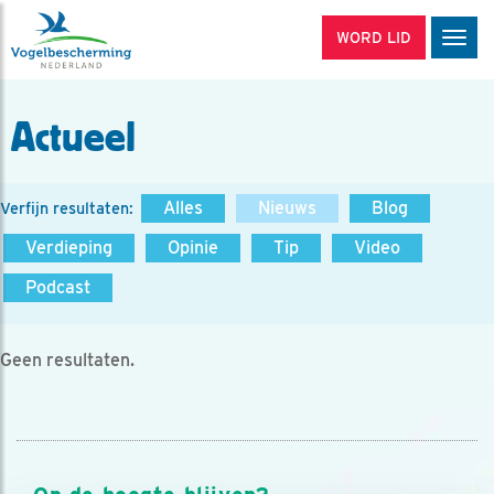
WORD LID
Men
Actueel
Alles
Nieuws
Blog
Verfijn resultaten:
Verdieping
Opinie
Tip
Video
Podcast
Geen resultaten.