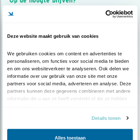
Op de hoogte blijven?
Meld je aan en ontvang nieuws, inspiratie, acties en tips
over vogels en activiteiten van Vogelbescherming.
AANMELDEN VOGELNIEUWS
Deze website maakt gebruik van cookies
Volg ons via social media
We gebruiken cookies om content en advertenties te 
personaliseren, om functies voor social media te bieden 
en om ons websiteverkeer te analyseren. Ook delen we 
informatie over uw gebruik van onze site met onze 
partners voor social media, adverteren en analyse. Deze 
partners kunnen deze gegevens combineren met andere 
informatie die u aan ze heeft verstrekt of die ze hebben 
verzameld op basis van uw gebruik van hun services.
Details tonen
Alles toestaan