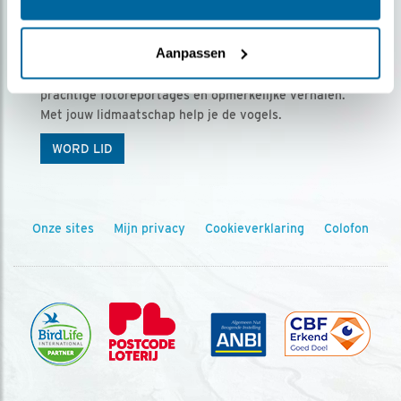
Ontvang 5 x Vogels voor € 36,00 per jaar
Aanpassen
Vogels is het tijdschrift voor onze leden, met
prachtige fotoreportages en opmerkelijke verhalen.
Met jouw lidmaatschap help je de vogels.
WORD LID
Onze sites
Mijn privacy
Cookieverklaring
Colofon