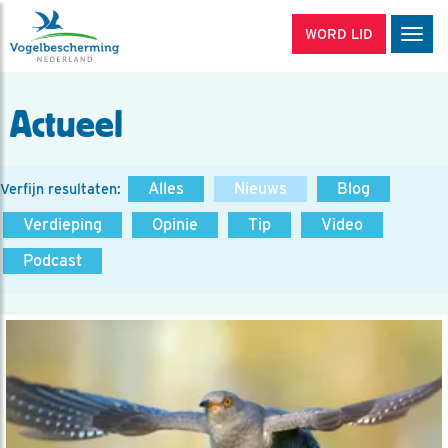
WORD LID
Men
Actueel
Alles
Nieuws
Blog
Verfijn resultaten:
Verdieping
Opinie
Tip
Video
Podcast