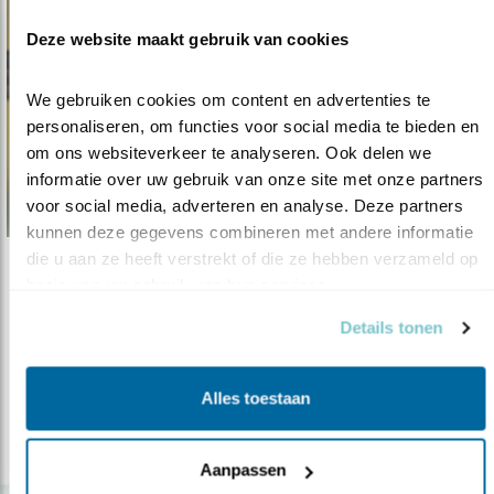
Deze website maakt gebruik van cookies
We gebruiken cookies om content en advertenties te 
personaliseren, om functies voor social media te bieden en 
om ons websiteverkeer te analyseren. Ook delen we 
informatie over uw gebruik van onze site met onze partners 
voor social media, adverteren en analyse. Deze partners 
kunnen deze gegevens combineren met andere informatie 
die u aan ze heeft verstrekt of die ze hebben verzameld op 
Nieuws
basis van uw gebruik van hun services.
De roep van de koekoek verstomt
Details tonen
17.01.17
Een van de meest bekende vogels van ons land
laat zijn befaamde roep steeds..
Alles toestaan
lees meer
Aanpassen