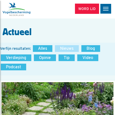
WORD LID
Men
Actueel
Alles
Nieuws
Blog
Verfijn resultaten:
Verdieping
Opinie
Tip
Video
Podcast