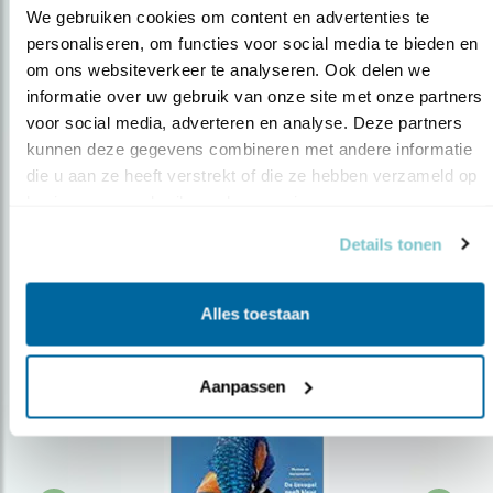
We gebruiken cookies om content en advertenties te 
personaliseren, om functies voor social media te bieden en 
om ons websiteverkeer te analyseren. Ook delen we 
Op de hoogte blijven?
informatie over uw gebruik van onze site met onze partners 
Meld je aan en ontvang nieuws, inspiratie, acties en tips
voor social media, adverteren en analyse. Deze partners 
over vogels en activiteiten van Vogelbescherming.
kunnen deze gegevens combineren met andere informatie 
die u aan ze heeft verstrekt of die ze hebben verzameld op 
AANMELDEN VOGELNIEUWS
basis van uw gebruik van hun services.
Details tonen
Volg ons via social media
Alles toestaan
Aanpassen