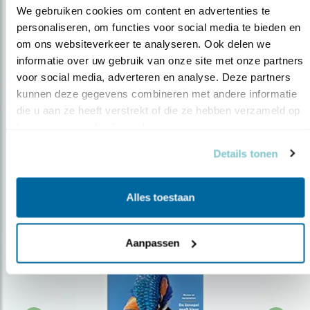
We gebruiken cookies om content en advertenties te 
personaliseren, om functies voor social media te bieden en 
om ons websiteverkeer te analyseren. Ook delen we 
Op de hoogte blijven?
informatie over uw gebruik van onze site met onze partners 
Meld je aan en ontvang nieuws, inspiratie, acties en tips
voor social media, adverteren en analyse. Deze partners 
over vogels en activiteiten van Vogelbescherming.
kunnen deze gegevens combineren met andere informatie 
die u aan ze heeft verstrekt of die ze hebben verzameld op 
AANMELDEN VOGELNIEUWS
basis van uw gebruik van hun services.
Details tonen
Volg ons via social media
Alles toestaan
Aanpassen