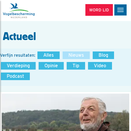
WORD LID
Men
Actueel
Alles
Nieuws
Blog
Verfijn resultaten:
Verdieping
Opinie
Tip
Video
Podcast