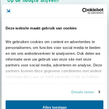
Op de hoogte blijven?
Meld je aan en ontvang nieuws, inspiratie, acties en tips
over vogels en activiteiten van Vogelbescherming.
AANMELDEN VOGELNIEUWS
Deze website maakt gebruik van cookies
Volg ons via social media
We gebruiken cookies om content en advertenties te 
personaliseren, om functies voor social media te bieden 
en om ons websiteverkeer te analyseren. Ook delen we 
informatie over uw gebruik van onze site met onze 
partners voor social media, adverteren en analyse. Deze 
partners kunnen deze gegevens combineren met andere 
informatie die u aan ze heeft verstrekt of die ze hebben 
verzameld op basis van uw gebruik van hun services.
Details tonen
Alles toestaan