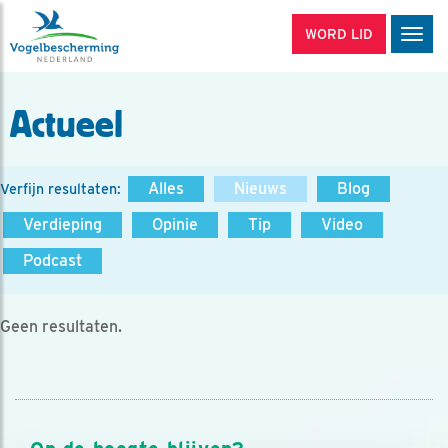
WORD LID
Men
Actueel
Alles
Nieuws
Blog
Verfijn resultaten:
Verdieping
Opinie
Tip
Video
Podcast
Geen resultaten.