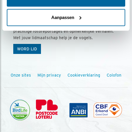
Ontvang 5 x Vogels voor € 36,00 per jaar
Aanpassen
Vogels is het tijdschrift voor onze leden, met
prachtige fotoreportages en opmerkelijke verhalen.
Met jouw lidmaatschap help je de vogels.
WORD LID
Onze sites
Mijn privacy
Cookieverklaring
Colofon