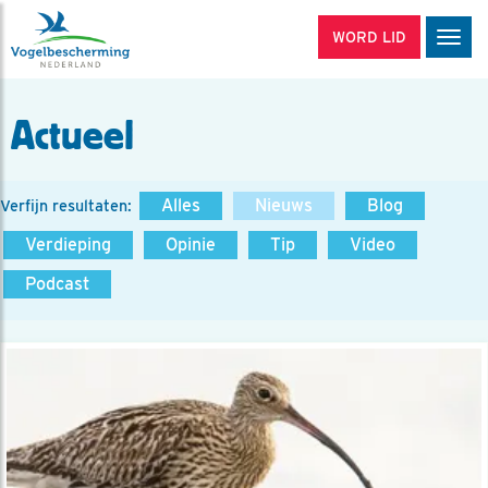
WORD LID
Men
Actueel
Alles
Nieuws
Blog
Verfijn resultaten:
Verdieping
Opinie
Tip
Video
Podcast