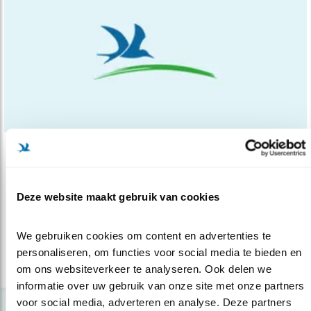
Nieuws
Ontpoldering Hedwigepolder
Deze website maakt gebruik van cookies
12.11.14
De ontpoldering van de Hedwigepolder mag
doorgaan. De Raad van State heeft ..
We gebruiken cookies om content en advertenties te 
personaliseren, om functies voor social media te bieden en 
lees meer
om ons websiteverkeer te analyseren. Ook delen we 
informatie over uw gebruik van onze site met onze partners 
voor social media, adverteren en analyse. Deze partners 