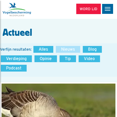
WORD LID
Men
Actueel
Alles
Nieuws
Blog
Verfijn resultaten:
Verdieping
Opinie
Tip
Video
Podcast