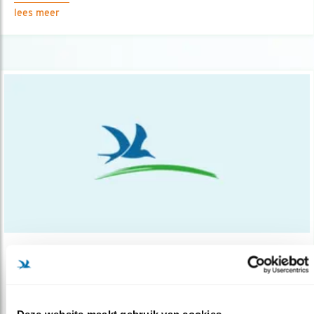
lees meer
Nieuws
Juicht Australië binnenkort voor trekvog..
10.06.15
Een nieuwe campagne moet het sportgekke
Deze website maakt gebruik van cookies