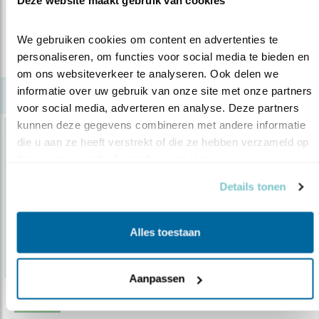
Australië warm laten lopen voo..
We gebruiken cookies om content en advertenties te 
lees meer
personaliseren, om functies voor social media te bieden en 
om ons websiteverkeer te analyseren. Ook delen we 
informatie over uw gebruik van onze site met onze partners 
voor social media, adverteren en analyse. Deze partners 
kunnen deze gegevens combineren met andere informatie 
die u aan ze heeft verstrekt of die ze hebben verzameld op 
basis van uw gebruik van hun services.
Details tonen
Alles toestaan
Aanpassen
Nieuws