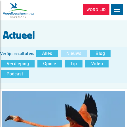
WORD LID
Men
Actueel
Alles
Nieuws
Blog
Verfijn resultaten:
Verdieping
Opinie
Tip
Video
Podcast