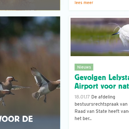
lees meer
Nieuws
Gevolgen Lelys
Airport voor na
18.01.17
De afdeling
bestuursrechtspraak van
Raad van State heeft va
 VOOR DE
het ber..