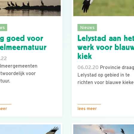
ws
Nieuws
g goed voor
Lelystad aan he
selmeernatuur
werk voor blau
kiek
.22
elmeergemeenten
06.02.20
Provincie draag
twoordelijk voor
Lelystad op gebied in te
tuur.
richten voor blauwe kieke
meer
lees meer