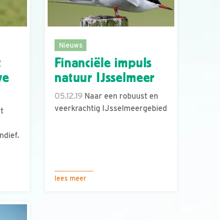
Nieuws
t
Financiële impuls
we
natuur IJsselmeer
05.12.19
Naar een robuust en
veerkrachtig IJsselmeergebied
t
ndief.
lees meer