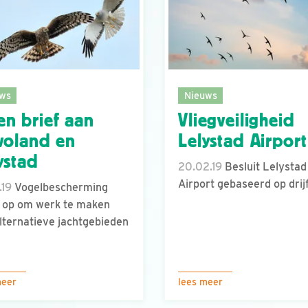
ws
Nieuws
n brief aan
Vliegveiligheid
voland en
Lelystad Airport
ystad
20.02.19
Besluit Lelystad
Airport gebaseerd op drij
.19
Vogelbescherming
 op om werk te maken
lternatieve jachtgebieden
meer
lees meer