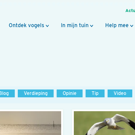
Actu
Ontdek vogels
In mijn tuin
Help mee
Blog
Verdieping
Opinie
Tip
Video