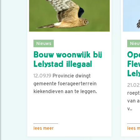
Nieuws
Nieu
Bouw woonwijk bij
Ope
Lelystad illegaal
Fle
Lel
12.09.19
Provincie dwingt
gemeente foerageerterrein
21.02
kiekendieven aan te leggen.
roept
van a
v..
lees meer
lees 