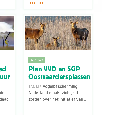
lees meer
Nieuws
tad
Plan VVD en SGP
tuur
Oostvaardersplassen
17.01.17
Vogelbescherming
 de
Nederland maakt zich grote
ndaag
zorgen over het initiatief van ..