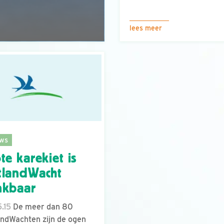
lees meer
ws
te karekiet is
tlandWacht
nkbaar
.15
De meer dan 80
ndWachten zijn de ogen