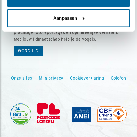
Ontvang 5 x Vogels voor € 36,00 per jaar
Aanpassen
Vogels is het tijdschrift voor onze leden, met
prachtige fotoreportages en opmerkelijke verhalen.
Met jouw lidmaatschap help je de vogels.
WORD LID
Onze sites
Mijn privacy
Cookieverklaring
Colofon