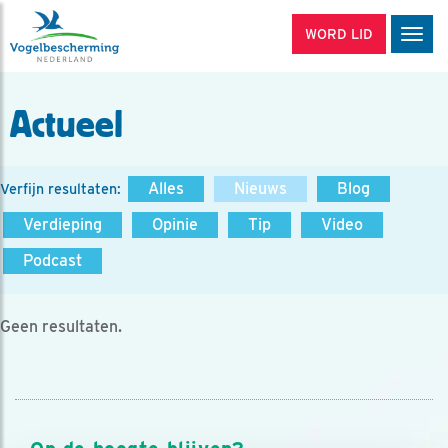
WORD LID
Men
Actueel
Alles
Nieuws
Blog
Verfijn resultaten:
Verdieping
Opinie
Tip
Video
Podcast
Geen resultaten.