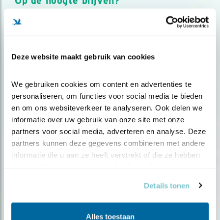
Op de hoogte blijven?
Meld je aan en ontvang nieuws, inspiratie, acties en tips
over vogels en activiteiten van Vogelbescherming.
AANMELDEN VOGELNIEUWS
Deze website maakt gebruik van cookies
Volg ons via social media
We gebruiken cookies om content en advertenties te 
personaliseren, om functies voor social media te bieden 
en om ons websiteverkeer te analyseren. Ook delen we 
informatie over uw gebruik van onze site met onze 
partners voor social media, adverteren en analyse. Deze 
partners kunnen deze gegevens combineren met andere 
informatie die u aan ze heeft verstrekt of die ze hebben 
verzameld op basis van uw gebruik van hun services.
Details tonen
Alles toestaan