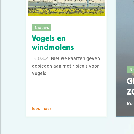
Nieuws
Vogels en
windmolens
15.03.21
Nieuwe kaarten geven
gebieden aan met risico’s voor
Ni
vogels
G
Z
16.
lees meer