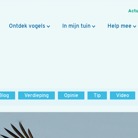
Actu
Ontdek vogels
In mijn tuin
Help mee
Blog
Verdieping
Opinie
Tip
Video