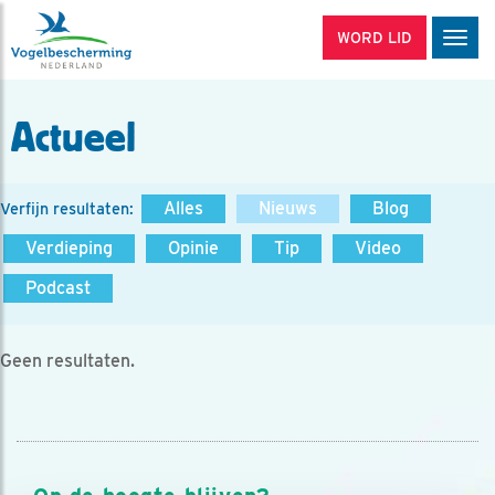
WORD LID
Men
Actueel
Alles
Nieuws
Blog
Verfijn resultaten:
Verdieping
Opinie
Tip
Video
Podcast
Geen resultaten.