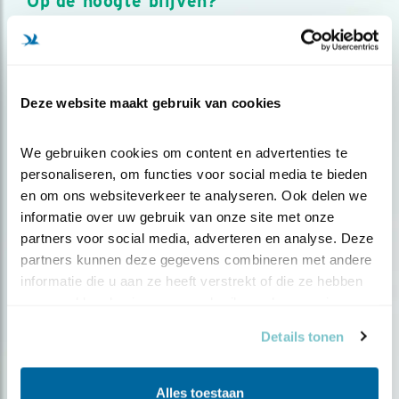
Op de hoogte blijven?
Meld je aan en ontvang nieuws, inspiratie, acties en tips
over vogels en activiteiten van Vogelbescherming.
AANMELDEN VOGELNIEUWS
Deze website maakt gebruik van cookies
Volg ons via social media
We gebruiken cookies om content en advertenties te 
personaliseren, om functies voor social media te bieden 
en om ons websiteverkeer te analyseren. Ook delen we 
informatie over uw gebruik van onze site met onze 
partners voor social media, adverteren en analyse. Deze 
partners kunnen deze gegevens combineren met andere 
informatie die u aan ze heeft verstrekt of die ze hebben 
verzameld op basis van uw gebruik van hun services.
Details tonen
Alles toestaan