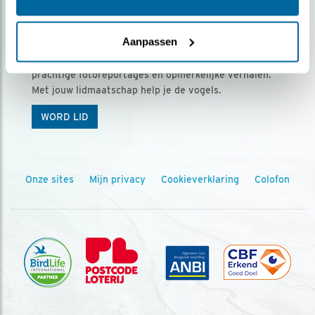
Ontvang 5 x Vogels voor € 36,00 per jaar
Aanpassen
Vogels is het tijdschrift voor onze leden, met
prachtige fotoreportages en opmerkelijke verhalen.
Met jouw lidmaatschap help je de vogels.
WORD LID
Onze sites
Mijn privacy
Cookieverklaring
Colofon