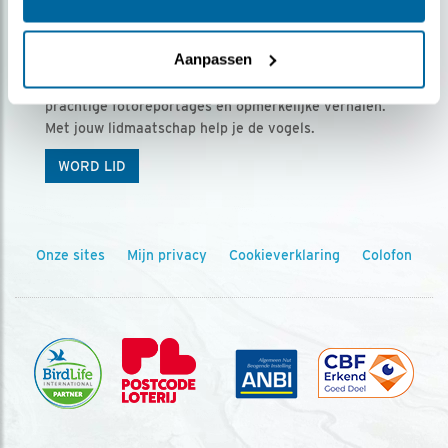
Ontvang 5 x Vogels voor € 36,00 per jaar
Aanpassen
Vogels is het tijdschrift voor onze leden, met
prachtige fotoreportages en opmerkelijke verhalen.
Met jouw lidmaatschap help je de vogels.
WORD LID
Onze sites
Mijn privacy
Cookieverklaring
Colofon