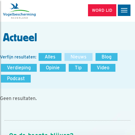
WORD LID
Men
Actueel
Alles
Nieuws
Blog
Verfijn resultaten:
Verdieping
Opinie
Tip
Video
Podcast
Geen resultaten.