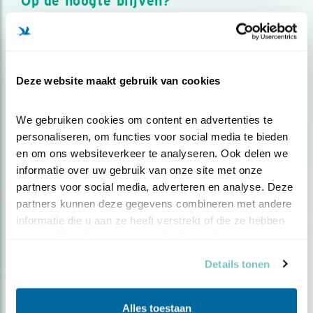
Op de hoogte blijven?
Meld je aan en ontvang nieuws, inspiratie, acties en tips
over vogels en activiteiten van Vogelbescherming.
AANMELDEN VOGELNIEUWS
Deze website maakt gebruik van cookies
Volg ons via social media
We gebruiken cookies om content en advertenties te 
personaliseren, om functies voor social media te bieden 
en om ons websiteverkeer te analyseren. Ook delen we 
informatie over uw gebruik van onze site met onze 
partners voor social media, adverteren en analyse. Deze 
partners kunnen deze gegevens combineren met andere 
informatie die u aan ze heeft verstrekt of die ze hebben 
verzameld op basis van uw gebruik van hun services.
Details tonen
Alles toestaan