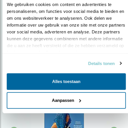
We gebruiken cookies om content en advertenties te 
personaliseren, om functies voor social media te bieden en 
om ons websiteverkeer te analyseren. Ook delen we 
Op de hoogte blijven?
informatie over uw gebruik van onze site met onze partners 
Meld je aan en ontvang nieuws, inspiratie, acties en tips
voor social media, adverteren en analyse. Deze partners 
over vogels en activiteiten van Vogelbescherming.
kunnen deze gegevens combineren met andere informatie 
die u aan ze heeft verstrekt of die ze hebben verzameld op 
AANMELDEN VOGELNIEUWS
basis van uw gebruik van hun services.
Details tonen
Volg ons via social media
Alles toestaan
Aanpassen