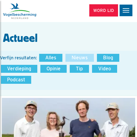
WORD LID
Men
Actueel
Alles
Nieuws
Blog
Verfijn resultaten:
Verdieping
Opinie
Tip
Video
Podcast