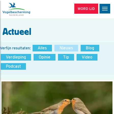
WORD LID
Men
Actueel
Alles
Nieuws
Blog
Verfijn resultaten:
Verdieping
Opinie
Tip
Video
Podcast