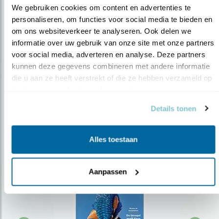
We gebruiken cookies om content en advertenties te 
personaliseren, om functies voor social media te bieden en 
om ons websiteverkeer te analyseren. Ook delen we 
Op de hoogte blijven?
informatie over uw gebruik van onze site met onze partners 
Meld je aan en ontvang nieuws, inspiratie, acties en tips
voor social media, adverteren en analyse. Deze partners 
over vogels en activiteiten van Vogelbescherming.
kunnen deze gegevens combineren met andere informatie 
die u aan ze heeft verstrekt of die ze hebben verzameld op 
AANMELDEN VOGELNIEUWS
basis van uw gebruik van hun services.
Details tonen
Volg ons via social media
Alles toestaan
Aanpassen